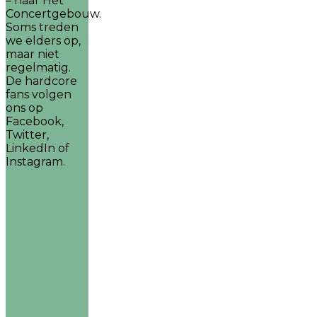
– naar Het
Concertgebouw.
Soms treden
we elders op,
maar niet
regelmatig.
De hardcore
fans volgen
ons op
Facebook,
Twitter,
LinkedIn of
Instagram.