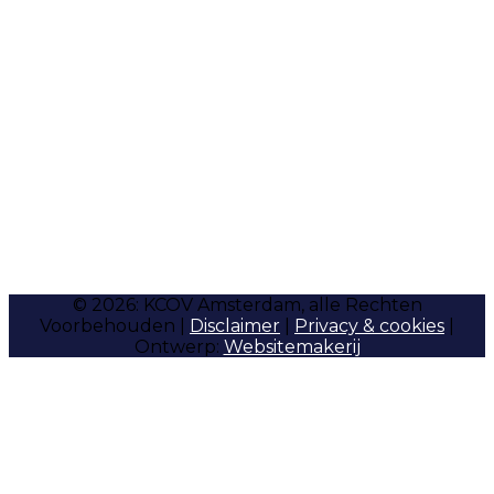
© 2026: KCOV Amsterdam, alle Rechten
Voorbehouden |
Disclaimer
|
Privacy & cookies
|
Ontwerp:
Websitemakerij