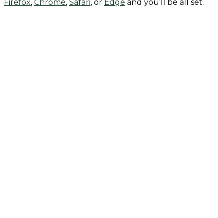
Firefox
,
Chrome
,
Safari
, or
Edge
and you’ll be all set.