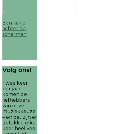
Een kijkje
achter de
schermen
Volg ons!
Twee keer
per jaar
komen de
liefhebbers
van onze
muziekkeuze
– en dat zijn er
gelukkig elke
keer heel veel