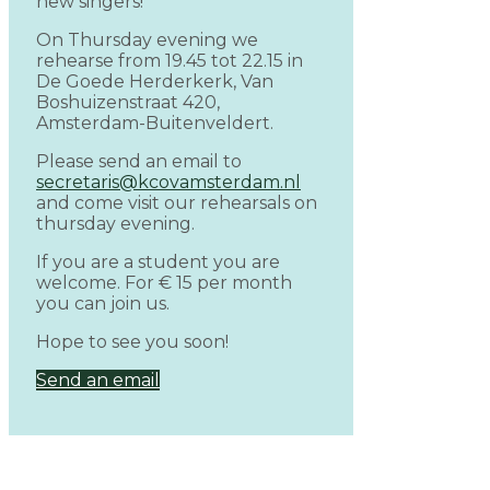
new singers!
On Thursday evening we
rehearse from 19.45 tot 22.15 in
De Goede Herderkerk, Van
Boshuizenstraat 420,
Amsterdam-Buitenveldert.
Please send an email to
secretaris@kcovamsterdam.nl
and come visit our rehearsals on
thursday evening.
If you are a student you are
welcome. For € 15 per month
you can join us.
Hope to see you soon!
Send an email