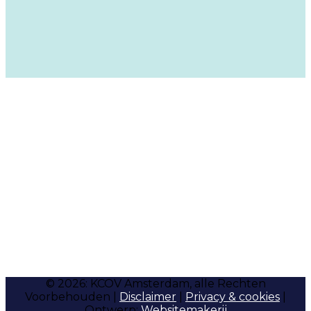
© 2026: KCOV Amsterdam, alle Rechten
Voorbehouden |
Disclaimer
|
Privacy & cookies
|
Ontwerp:
Websitemakerij