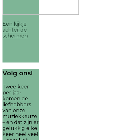
Een kijkje
achter de
schermen
Volg ons!
Twee keer
per jaar
komen de
liefhebbers
van onze
muziekkeuze
– en dat zijn er
gelukkig elke
keer heel veel