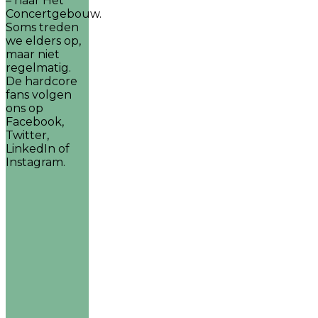
– naar Het
Concertgebouw.
Soms treden
we elders op,
maar niet
regelmatig.
De hardcore
fans volgen
ons op
Facebook,
Twitter,
LinkedIn of
Instagram.