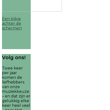
Een kijkje
achter de
schermen
Volg ons!
Twee keer
per jaar
komen de
liefhebbers
van onze
muziekkeuze
– en dat zijn er
gelukkig elke
keer heel veel