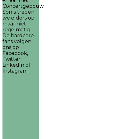
– naar Het
Concertgebouw.
Soms treden
we elders op,
maar niet
regelmatig.
De hardcore
fans volgen
ons op
Facebook,
Twitter,
LinkedIn of
Instagram.