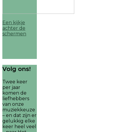
Een kijkje
achter de
schermen
Volg ons!
Twee keer
per jaar
komen de
liefhebbers
van onze
muziekkeuze
– en dat zijn er
gelukkig elke
keer heel veel