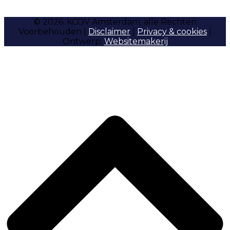
© 2026: KCOV Amsterdam, alle Rechten
Voorbehouden |
Disclaimer
|
Privacy & cookies
|
Ontwerp:
Websitemakerij