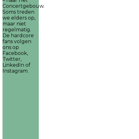
– naar Het
Concertgebouw.
Soms treden
we elders op,
maar niet
regelmatig.
De hardcore
fans volgen
ons op
Facebook,
Twitter,
LinkedIn of
Instagram.