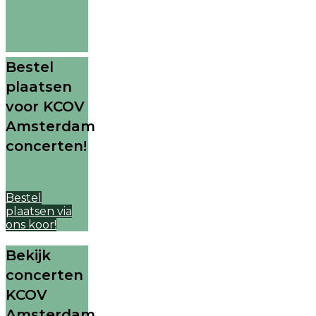
Bestel
plaatsen
voor KCOV
Amsterdam
concerten!
Bestel
plaatsen via
ons koor!
Bekijk
concerten
KCOV
Amsterdam